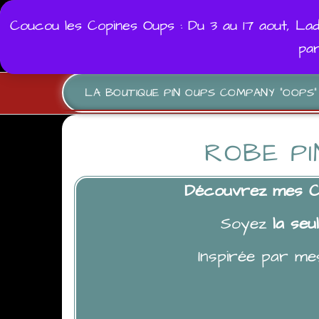
Aller
Coucou les Copines Oups : Du 3 au 17 aout, La
au
0
pa
0,00 €
contenu
LA BOUTIQUE PIN OUPS COMPANY “OOPS”
ROBE PI
Découvrez mes Cr
Soyez
la seul
Inspirée par me