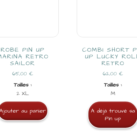
ROBE PIN UP
COMBI SHORT P
MARINA RETRO
UP LUCKY ROL
SAILOR
RETRO
65,00
€
62,00
€
Tailles :
Tailles :
2 XL
M
Ajouter au panier
A déjà trouvé sa
Pin up