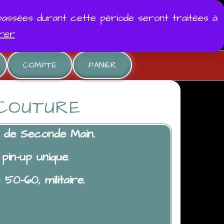
passées durant cette période seront traitées à
orer
COMPTE
PANIER
 COUTURE
 de Seconde Main.
pin-up unique
.
 50-60, militaire
,