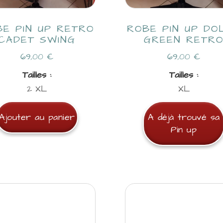
BE PIN UP RETRO
ROBE PIN UP DO
CADET SWING
GREEN RETR
69,00
€
69,00
€
Tailles :
Tailles :
2 XL
XL
Ajouter au panier
A déjà trouvé sa
Pin up