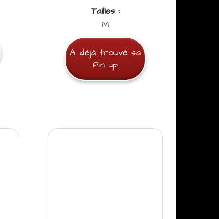
Tailles :
M
A déjà trouvé sa
Pin up