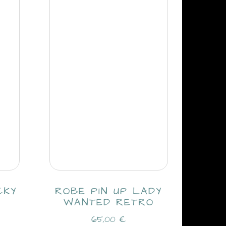
CKY
ROBE PIN UP LADY
WANTED RETRO
65,00
€