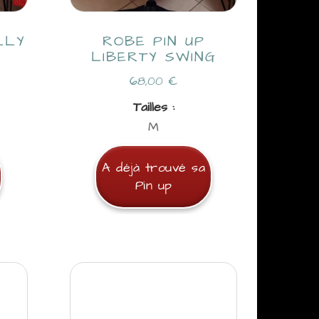
LLY
ROBE PIN UP
O
LIBERTY SWING
68,00
€
Tailles :
M
A déjà trouvé sa
Pin up