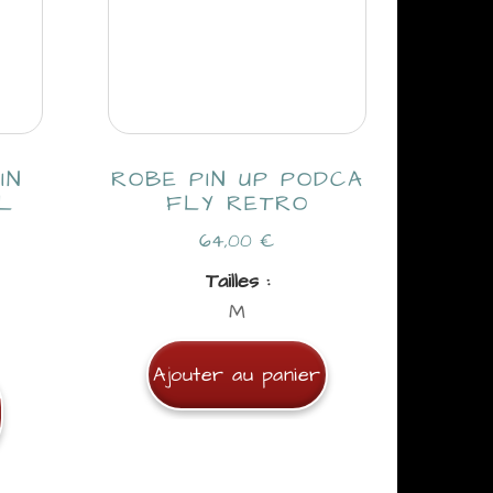
IN
ROBE PIN UP PODCA
L
FLY RETRO
64,00
€
Tailles :
M
Ajouter au panier