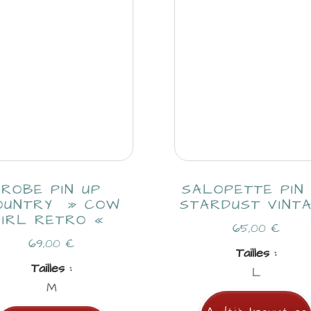
ROBE PIN UP
SALOPETTE PIN
OUNTRY » COW
STARDUST VINT
GIRL RETRO «
65,00
€
69,00
€
Tailles :
Tailles :
L
M