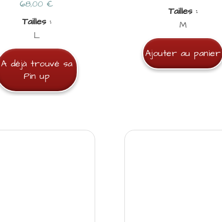
68,00
€
Tailles :
Tailles :
M
L
Ajouter au panier
A déjà trouvé sa
Pin up