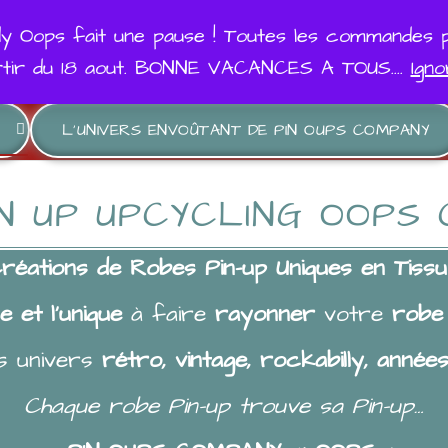
dy Oops fait une pause ! Toutes les commandes 
rtir du 18 aout. BONNE VACANCES A TOUS....
Ign
L’UNIVERS ENVOÛTANT DE PIN OUPS COMPANY
N UP UPCYCLING OOPS
éations de Robes Pin-up Uniques en Tissu
e et l’unique
à faire
rayonner
votre
robe 
s univers
rétro, vintage, rockabilly, années
Chaque robe Pin-up trouve sa Pin-up…