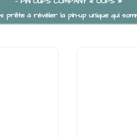
— PIN OUPS COMPANY « OOPS »
s prête à révéler la pin-up unique qui som