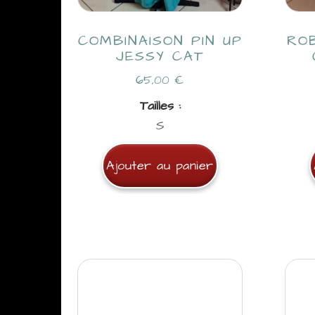
COMBINAISON PIN UP
RO
JESSY CAT
65,00
€
Tailles :
S
Ajouter au panier