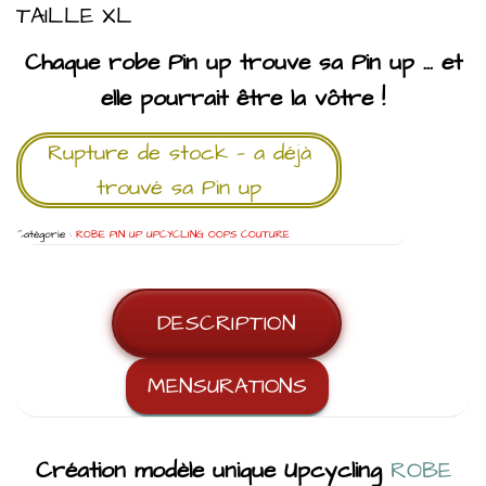
TAILLE XL
Chaque robe Pin up trouve sa Pin up … et
elle pourrait être la vôtre !
Rupture de stock — a déjà
trouvé sa Pin up
Catégorie :
ROBE PIN UP UPCYCLING OOPS COUTURE
DESCRIPTION
MENSURATIONS
Création modèle unique
Upcycling
ROBE