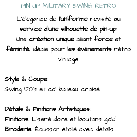
PIN UP MILITARY SWING RETRO
L’élégance de
l’uniforme
revisité
au
service d’une silhouette de pin-up
.
Une
création unique
alliant
force
et
féminité
, idéale pour
les événements
rétro
vintage.
Style & Coupe
:
Swing 50’s et col bateau croisé
Détails & Finitions Artistiques
:
Finitions
: Liseré doré et boutons gold
Broderie
: Écusson étoilé avec détails