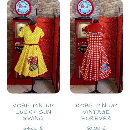
JUPE SALOPETTE PIN UP CANDICE RETRO
68,00
€
ROBE PIN UP
ROBE PIN UP
LUCKY SUN
VINTAGE
SWING
FOREVER
64,00
€
62,00
€