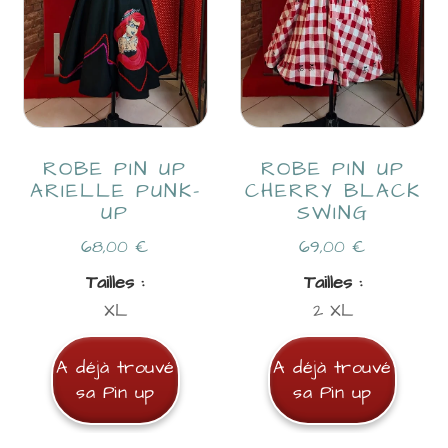
ROBE PIN UP
ROBE PIN UP
ARIELLE PUNK-
CHERRY BLACK
UP
SWING
68,00
€
69,00
€
Tailles :
Tailles :
XL
2 XL
A déjà trouvé
A déjà trouvé
sa Pin up
sa Pin up