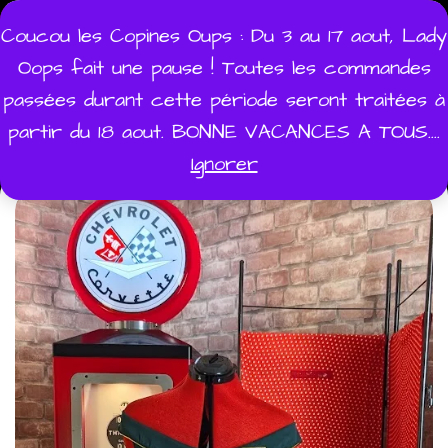
Aller
Coucou les Copines Oups : Du 3 au 17 aout, Lady
au
Oops fait une pause ! Toutes les commandes
contenu
passées durant cette période seront traitées à
partir du 18 aout. BONNE VACANCES A TOUS....
0
0,00 €
Ignorer
Menu