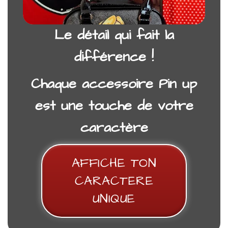
Le détail qui fait la
différence !
Chaque accessoire Pin up
est une touche de votre
caractère
AFFICHE TON
SAC PIN UP TIC TAC REBELLE
CARACTERE
35,00
€
UNIQUE