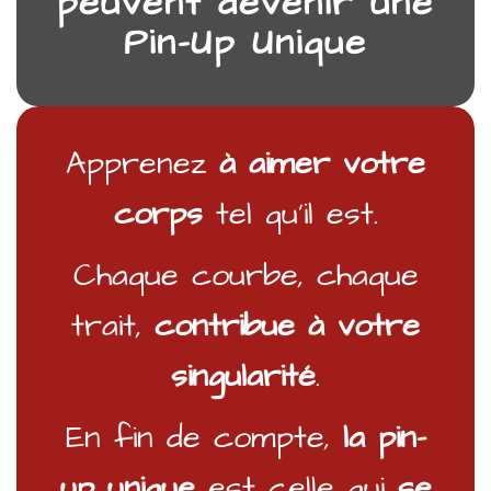
peuvent devenir une
Pin-Up Unique
Apprenez
à aimer
votre
corps
tel qu’il est.
Chaque courbe, chaque
trait,
contribue à votre
singularité
.
En fin de compte,
la pin-
up unique
est celle qui
se