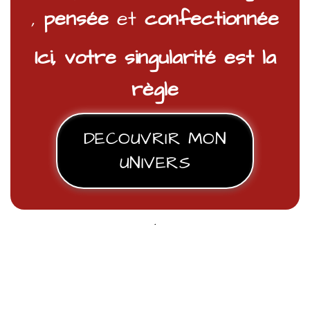
,
pensée
et
confectionnée
Ici, votre singularité est la
règle
DECOUVRIR MON
UNIVERS
.