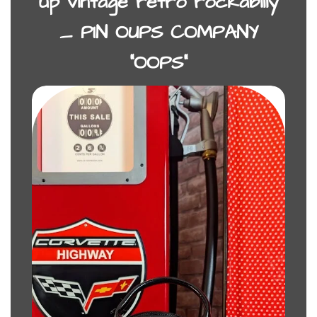
up vintage rétro rockabilly
_ PIN OUPS COMPANY
“OOPS”