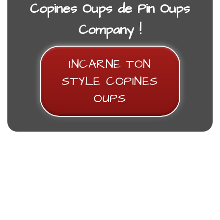
Copines Oups de Pin Oups
Company
!
INCARNE TON
Veste Teddy Noire – « La Team Copines
V
STYLE COPINES
Oups » – Signature OOPS
OUPS
57,00
€