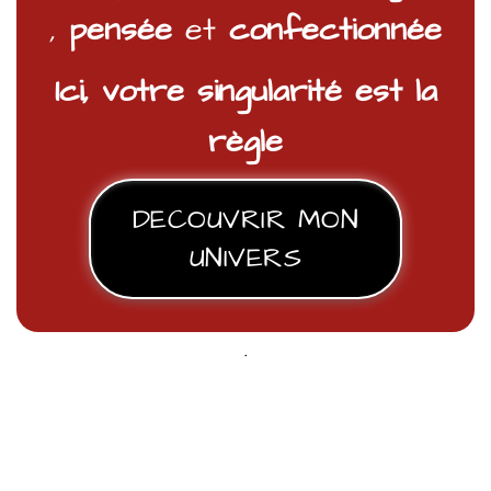
,
pensée
et
confectionnée
Ici, votre singularité est la
règle
DECOUVRIR MON
UNIVERS
.