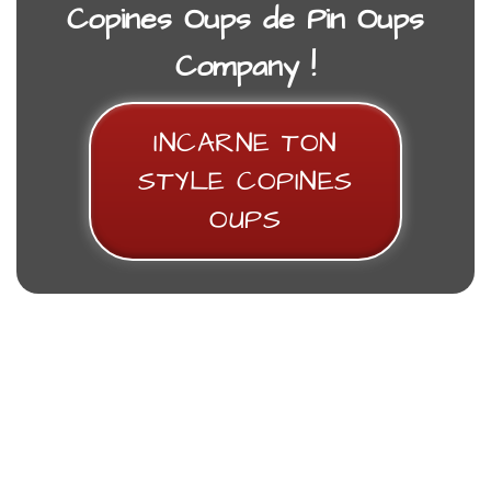
Copines Oups de Pin Oups
Company
!
INCARNE TON
Veste Teddy Noire – « La Team Copines
V
STYLE COPINES
Oups » – Signature OOPS
OUPS
57,00
€