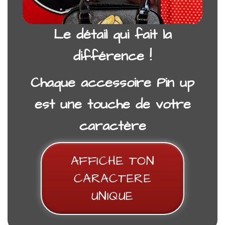
Le détail qui fait la
différence !
Chaque accessoire Pin up
est une touche de votre
caractère
AFFICHE TON
SAC PIN UP TIC TAC REBELLE
CARACTERE
35,00
€
UNIQUE