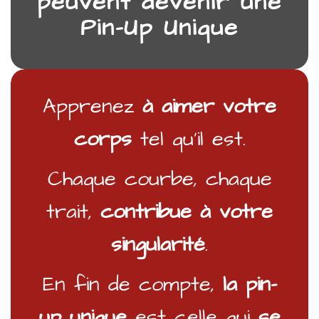
peuvent devenir une
Pin-Up Unique
Apprenez
à aimer
votre
corps
tel qu’il est.
Chaque courbe, chaque
trait,
contribue à votre
singularité
.
En fin de compte,
la pin-
up unique
est celle qui
se