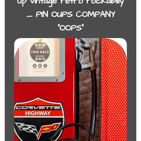
up vintage rétro rockabilly
_ PIN OUPS COMPANY
“OOPS”